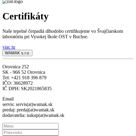
Certifikáty
Naše tepelné čerpadlá dlhodobo certifikujeme vo Švajčiarskom
laboratóriu pri Vysokej škole OST v Buchse.
viac tu
WAMAK s.r.o.
Orovnica 252
SK - 966 52 Orovnica
Tel: +421 918 396 879
IČO: 36628972
IČ DPH: SK2021865835
Email
servis: servis(at)wamak.sk
predaj: predaj(at)wamak.sk
dodavatelia: nakup(at)wamak.sk