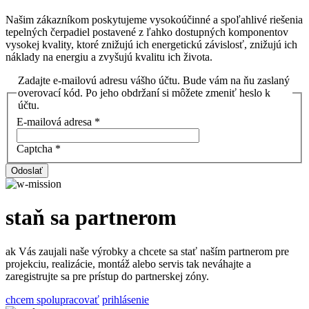
Našim zákazníkom poskytujeme vysokoúčinné a spoľahlivé riešenia
tepelných čerpadiel postavené z ľahko dostupných komponentov
vysokej kvality, ktoré znižujú ich energetickú závislosť, znižujú ich
náklady na energiu a zvyšujú kvalitu ich života.
Zadajte e-mailovú adresu vášho účtu. Bude vám na ňu zaslaný
overovací kód. Po jeho obdržaní si môžete zmeniť heslo k
účtu.
E-mailová adresa
*
Captcha
*
Odoslať
staň sa partnerom
ak Vás zaujali naše výrobky a chcete sa stať naším partnerom pre
projekciu, realizácie, montáž alebo servis tak neváhajte a
zaregistrujte sa pre prístup do partnerskej zóny.
chcem spolupracovať
prihlásenie