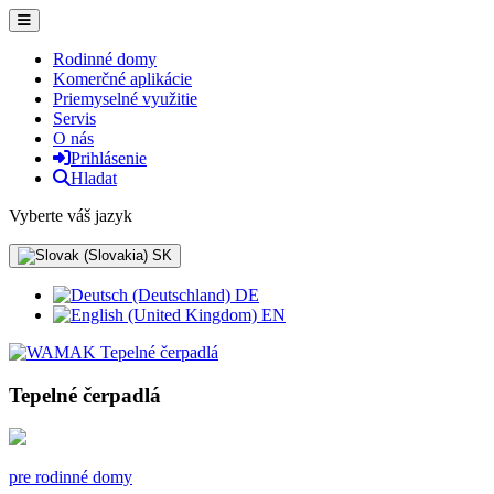
Rodinné domy
Komerčné aplikácie
Priemyselné využitie
Servis
O nás
Prihlásenie
Hladat
Vyberte váš jazyk
SK
DE
EN
Tepelné čerpadlá
pre rodinné domy