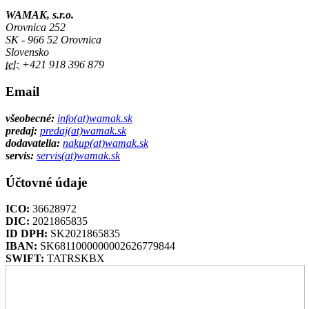
WAMAK, s.r.o.
Orovnica 252
SK - 966 52 Orovnica
Slovensko
tel:
+421 918 396 879
Email
všeobecné:
info(at)wamak.sk
predaj:
predaj(at)wamak.sk
dodavatelia:
nakup(at)wamak.sk
servis:
servis(at)wamak.sk
Účtovné údaje
ICO:
36628972
DIC:
2021865835
ID DPH:
SK2021865835
IBAN:
SK6811000000002626779844
SWIFT:
TATRSKBX