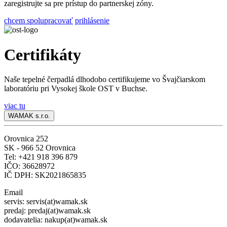
zaregistrujte sa pre prístup do partnerskej zóny.
chcem spolupracovať
prihlásenie
Certifikáty
Naše tepelné čerpadlá dlhodobo certifikujeme vo Švajčiarskom
laboratóriu pri Vysokej škole OST v Buchse.
viac tu
WAMAK s.r.o.
Orovnica 252
SK - 966 52 Orovnica
Tel: +421 918 396 879
IČO: 36628972
IČ DPH: SK2021865835
Email
servis: servis(at)wamak.sk
predaj: predaj(at)wamak.sk
dodavatelia: nakup(at)wamak.sk