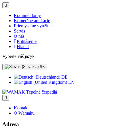
Rodinné domy
Komerčné aplikácie
Priemyselné využitie
Servis
O nás
Prihlásenie
Hladat
Vyberte váš jazyk
SK
DE
EN
Kontakt
O Wamaku
Adresa