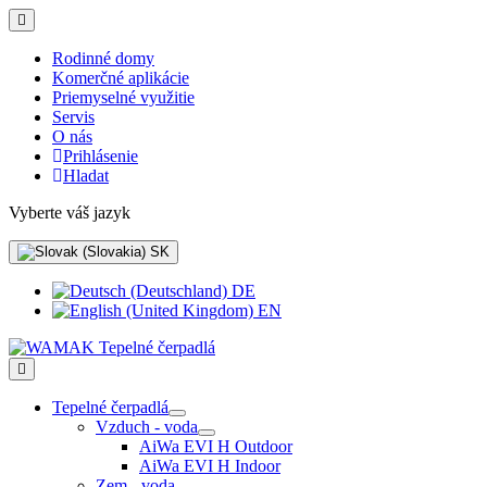
Rodinné domy
Komerčné aplikácie
Priemyselné využitie
Servis
O nás
Prihlásenie
Hladat
Vyberte váš jazyk
SK
DE
EN
Tepelné čerpadlá
Vzduch - voda
AiWa EVI H Outdoor
AiWa EVI H Indoor
Zem - voda