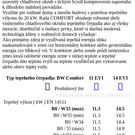
uzavretý chladivový okruh s tichým Scroll kompresorom napomáha
k dlhodobo stabilnej prevádzke.
Využitie pre rodinné domy a menšie budovy s potrebou tepelného
výkonu do 20 kW. Rada COMFORT obsahuje robustné diely
vnútorného chladivového okruhu tepelného čerpadla ako aj všetky
meracie, distribučné a riadiace prvky, ktoré si dnešná moderná
technológia klímy v rodinných domoch vyžaduje.
Ako primárny zdroj je využívaná tepelná energia slnka
naakumulovaná v zemi cez horizontálny kolektor alebo geotermálna
energia cez hĺbkový vrt. V kolektore alebo sonde prúdi nemrznúca
zmes ktorá odoberie energiu zeme v nízkej teplote a tepelné
čerpadlo túto teplotu zvýši na teplotu využiteľnú pre vykurovanie
alebo ohrev teplej vody.
Typ tepelného čerpadla: BW Comfort
11 EVI
14 EVI
Produktový list
Artiklové číslo
WA001312
WA001313
Tepelný výkon [ kW ] EN 14511
B0 / W35 (max)
11.3
14.5
B0 / W35 (min)
11.3
14.5
B0 / W34
11.3
14.4
B0 / 55 (max)
11.5
14.9