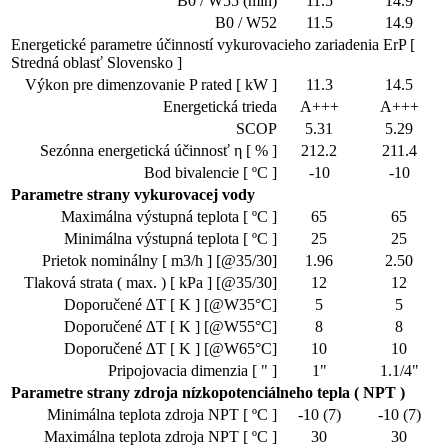
B0 / W55 (min)
11.5
14.9
B0 / W52
11.5
14.9
Energetické parametre účinností vykurovacieho zariadenia ErP [
Stredná oblasť Slovensko ]
Výkon pre dimenzovanie P rated [ kW ]
11.3
14.5
Energetická trieda
A+++
A+++
SCOP
5.31
5.29
Sezónna energetická účinnosť η [ % ]
212.2
211.4
Bod bivalencie [ ºC ]
-10
-10
Parametre strany vykurovacej vody
Maximálna výstupná teplota [ ºC ]
65
65
Minimálna výstupná teplota [ ºC ]
25
25
Prietok nominálny [ m3/h ] [@35/30]
1.96
2.50
Tlaková strata ( max. ) [ kPa ] [@35/30]
12
12
Doporučené ∆T [ K ] [@W35°C]
5
5
Doporučené ∆T [ K ] [@W55°C]
8
8
Doporučené ∆T [ K ] [@W65°C]
10
10
Pripojovacia dimenzia [ " ]
1"
1.1/4"
Parametre strany zdroja nízkopotenciálneho tepla ( NPT )
Minimálna teplota zdroja NPT [ ºC ]
-10 (7)
-10 (7)
Maximálna teplota zdroja NPT [ ºC ]
30
30