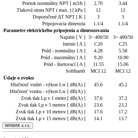
Prietok nominálny NPT [ m3/h ]
2.70
3.44
Tlaková strata NPT ( max. ) [ kPa ]
12
12
Doporučené ∆T NPT [ K ]
3
3
Pripojovacia dimenzia
1.1/4
1.1/4
Parametre elektrického pripojenia a dimenzovania
Napätie [ V ]
3~ 400/50
3~ 400/50
Istenie [ A ]
C20
C25
Prúd - nominálny [ A ]
4.28
5.58
Prúd - maximálny [ A ]
9.20
10.90
Prúd - štartovací [ A ]
11.55
15.06
Softštartér
MCI 12
MCI 12
Údaje o zvuku
Hlučnosť vnútri - výkon Lw [ dB(A) ]
45.6
45.2
Hlučnosť vonku - výkon Lw [ dB(A) ]
Zvuk tlak Lp v 1 meter [ dB(A) ]
37.6
37.2
Zvuk tlak Lp v 5 metrov [ dB(A) ]
23.6
23.2
Zvuk tlak Lp v 10 metrov [ dB(A) ]
17.6
17.2
Zvuk tlak Lp v 15 metrov [ dB(A) ]
14.1
13.7
WAMAK s.r.o.