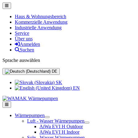
Haus & Wohnungsbereich
Kommerzielle Anwendung
Industrielle Anwendung
Service
Über uns
Anmelden
Suchen
Sprache auswählen
DE
SK
EN
Wärmepumpen
Luft - Wasser Wärmepumpen
AiWa EVI H Outdoor
AiWa EVI H Indoor
Sole - Wasser Wärmepumpen