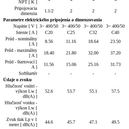
NPT [ K ]
Pripojovacia
1.1/2
2
2
2
dimenzia
Parametre elektrického pripojenia a dimenzovania
Napätie [ V ]
3~ 400/50
3~ 400/50
3~ 400/50
3~ 400/50
Istenie [ A ]
C20
C25
C32
C40
Prúd - nominálny
8.56
11.16
18.64
23.50
[ A ]
Prúd - maximálny
18.40
21.80
32.00
37.20
[ A ]
Prúd - štartovací [
11.56
15.06
25.16
31.73
A ]
Softštartér
-
-
-
-
Údaje o zvuku
Hlučnosť vnútri -
výkon Lw [
52.6
53.7
55.1
57.5
dB(A) ]
Hlučnosť vonku -
výkon Lw [
dB(A) ]
Zvuk tlak Lp v 1
44.6
45.7
47.1
49.5
meter [ dB(A) ]