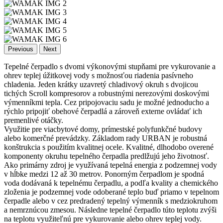
Previous
Next
Tepelné čerpadlo s dvomi výkonovými stupňami pre vykurovanie a
ohrev teplej úžitkovej vody s možnosťou riadenia pasívneho
chladenia. Jeden krátky uzavretý chladivový okruh s dvojicou
tichých Scroll kompresorov a robustnými nerezovými doskovými
výmenníkmi tepla. Cez pripojovaciu sadu je možné jednoducho a
rýchlo pripojiť obehové čerpadlá a zároveň externe ovládať ich
premenlivé otáčky.
Využitie pre viacbytové domy, prímestské polyfunkčné budovy
alebo komerčné prevádzky. Základom rady URBAN je robustná
konštrukcia s použitím kvalitnej ocele. Kvalitné, dlhodobo overené
komponenty okruhu tepelného čerpadla predlžujú jeho životnosť.
Ako primárny zdroj je využívaná tepelná energia z podzemnej vody
v hĺbke medzi 12 až 30 metrov. Ponorným čerpadlom je spodná
voda dodávaná k tepelnému čerpadlu, a podľa kvality a chemického
zloženia je podzemnej vode odoberané teplo buď priamo v tepelnom
čerpadle alebo v cez predradený tepelný výmenník s medziokruhom
a nemrznúcou zmesou. Následne tepelné čerpadlo túto teplotu zvýši
na teplotu využiteľnú pre vykurovanie alebo ohrev teplej vody.