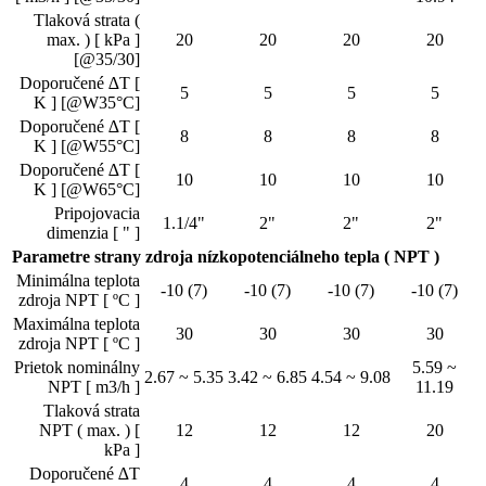
Tlaková strata (
max. ) [ kPa ]
20
20
20
20
[@35/30]
Doporučené ∆T [
5
5
5
5
K ] [@W35°C]
Doporučené ∆T [
8
8
8
8
K ] [@W55°C]
Doporučené ∆T [
10
10
10
10
K ] [@W65°C]
Pripojovacia
1.1/4"
2"
2"
2"
dimenzia [ " ]
Parametre strany zdroja nízkopotenciálneho tepla ( NPT )
Minimálna teplota
-10 (7)
-10 (7)
-10 (7)
-10 (7)
zdroja NPT [ ºC ]
Maximálna teplota
30
30
30
30
zdroja NPT [ ºC ]
Prietok nominálny
5.59 ~
2.67 ~ 5.35
3.42 ~ 6.85
4.54 ~ 9.08
NPT [ m3/h ]
11.19
Tlaková strata
NPT ( max. ) [
12
12
12
20
kPa ]
Doporučené ∆T
4
4
4
4