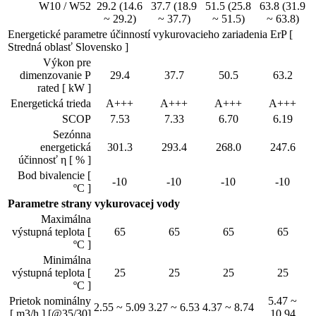
W10 / W52
29.2 (14.6
37.7 (18.9
51.5 (25.8
63.8 (31.9
~ 29.2)
~ 37.7)
~ 51.5)
~ 63.8)
Energetické parametre účinností vykurovacieho zariadenia ErP [
Stredná oblasť Slovensko ]
Výkon pre
dimenzovanie P
29.4
37.7
50.5
63.2
rated [ kW ]
Energetická trieda
A+++
A+++
A+++
A+++
SCOP
7.53
7.33
6.70
6.19
Sezónna
energetická
301.3
293.4
268.0
247.6
účinnosť η [ % ]
Bod bivalencie [
-10
-10
-10
-10
ºC ]
Parametre strany vykurovacej vody
Maximálna
výstupná teplota [
65
65
65
65
ºC ]
Minimálna
výstupná teplota [
25
25
25
25
ºC ]
Prietok nominálny
5.47 ~
2.55 ~ 5.09
3.27 ~ 6.53
4.37 ~ 8.74
[ m3/h ] [@35/30]
10.94