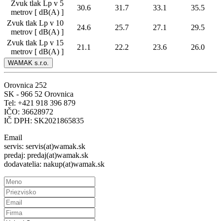
Zvuk tlak Lp v 5
30.6
31.7
33.1
35.5
metrov [ dB(A) ]
Zvuk tlak Lp v 10
24.6
25.7
27.1
29.5
metrov [ dB(A) ]
Zvuk tlak Lp v 15
21.1
22.2
23.6
26.0
metrov [ dB(A) ]
WAMAK s.r.o.
Orovnica 252
SK - 966 52 Orovnica
Tel: +421 918 396 879
IČO: 36628972
IČ DPH: SK2021865835
Email
servis: servis(at)wamak.sk
predaj: predaj(at)wamak.sk
dodavatelia: nakup(at)wamak.sk