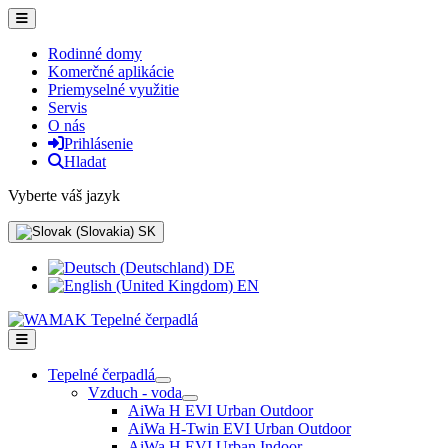
Rodinné domy
Komerčné aplikácie
Priemyselné využitie
Servis
O nás
Prihlásenie
Hladat
Vyberte váš jazyk
SK
DE
EN
Tepelné čerpadlá
Vzduch - voda
AiWa H EVI Urban Outdoor
AiWa H-Twin EVI Urban Outdoor
AiWa H EVI Urban Indoor