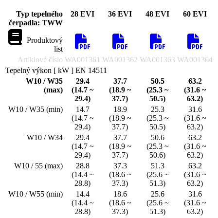
Typ tepelného
28 EVI
36 EVI
48 EVI
60 EVI
čerpadla: TWW
Produktový
list
Artiklové číslo
WA001361
WA001362
WA001363
WA001364
Tepelný výkon [ kW ] EN 14511
W10 / W35
29.4
37.7
50.5
63.2
(max)
(14.7 ~
(18.9 ~
(25.3 ~
(31.6 ~
29.4)
37.7)
50.5)
63.2)
W10 / W35 (min)
14.7
18.9
25.3
31.6
(14.7 ~
(18.9 ~
(25.3 ~
(31.6 ~
29.4)
37.7)
50.5)
63.2)
W10 / W34
29.4
37.7
50.6
63.2
(14.7 ~
(18.9 ~
(25.3 ~
(31.6 ~
29.4)
37.7)
50.6)
63.2)
W10 / 55 (max)
28.8
37.3
51.3
63.2
(14.4 ~
(18.6 ~
(25.6 ~
(31.6 ~
28.8)
37.3)
51.3)
63.2)
W10 / W55 (min)
14.4
18.6
25.6
31.6
(14.4 ~
(18.6 ~
(25.6 ~
(31.6 ~
28.8)
37.3)
51.3)
63.2)