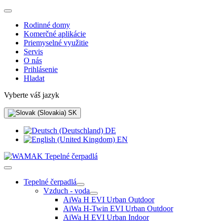
Rodinné domy
Komerčné aplikácie
Priemyselné využitie
Servis
O nás
Prihlásenie
Hladat
Vyberte váš jazyk
SK
DE
EN
Tepelné čerpadlá
Vzduch - voda
AiWa H EVI Urban Outdoor
AiWa H-Twin EVI Urban Outdoor
AiWa H EVI Urban Indoor