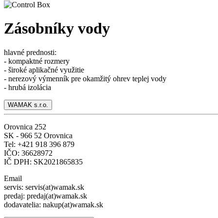
Zásobníky vody
hlavné prednosti:
- kompaktné rozmery
- široké aplikačné využitie
- nerezový výmenník pre okamžitý ohrev teplej vody
- hrubá izolácia
WAMAK s.r.o.
Orovnica 252
SK - 966 52 Orovnica
Tel: +421 918 396 879
IČO: 36628972
IČ DPH: SK2021865835
Email
servis: servis(at)wamak.sk
predaj: predaj(at)wamak.sk
dodavatelia: nakup(at)wamak.sk