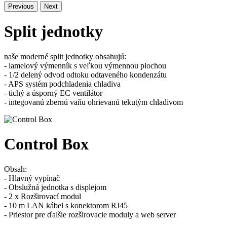
Previous
Next
Split jednotky
naše moderné split jednotky obsahujú:
- lamelový výmenník s veľkou výmennou plochou
- 1/2 delený odvod odtoku odtaveného kondenzátu
- APS systém podchladenia chladiva
- tichý a úsporný EC ventilátor
- integovanú zbernú vaňu ohrievanú tekutým chladivom
Control Box
Obsah:
- Hlavný vypínač
- Obslužná jednotka s displejom
- 2 x Rozširovací modul
- 10 m LAN kábel s konektorom RJ45
- Priestor pre ďalšie rozširovacie moduly a web server